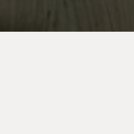
El Secret de la Foto 51 continua la seva gira dins el programa
Genèrica del Consell de Mallorca
L’espectacle
El Secret de la Foto 51
d’El Somni Produccions
continua el seu recorregut escènic dins la programació de
Genèrica
, una iniciativa impulsada pel
Consell de Mallorca
que
promou activitats de sensibilització, formació i reflexió arreu