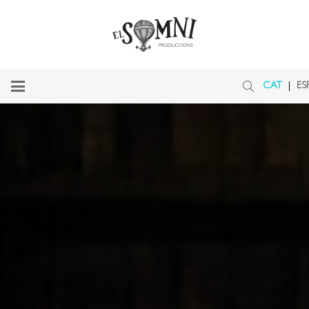
CAT
ES