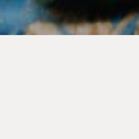
Peajes és el primer espectacle creat per Clara Ingold, que es va
estrenar a finals de 2020; donant com a resultat una proposta
escènica que combina els monòlegs amb cançons; una peça
on l’autora fa viatjar al públic dins el seu imaginari per descobrir
les serves pors, desitjos, vivències i històries d’amor des de la
comèdiamés natural. L’amor és l’eix central de l’espectacle,