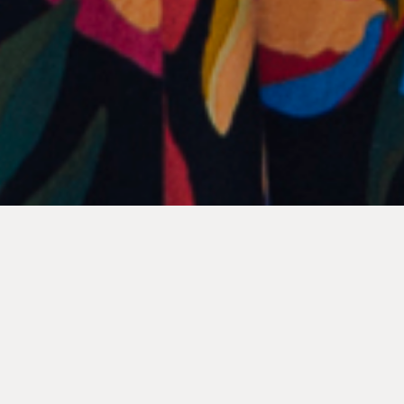
Laura ha passat els quaranta, no té moltes aspiracions i vol una
vida tranquil·la. Decideix convidar a les seves companyes de