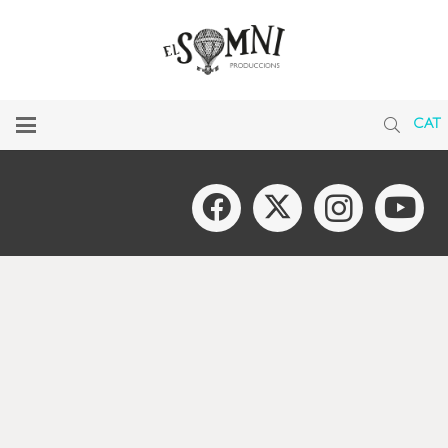
EL SOMNI PRODUCCIONS
Carrer Andreu Feliu, 15 – 07010 Palma
(Mallorca) Illes Balears
Tel. 971 078 932
CAT
info@elsomniproduccions.com