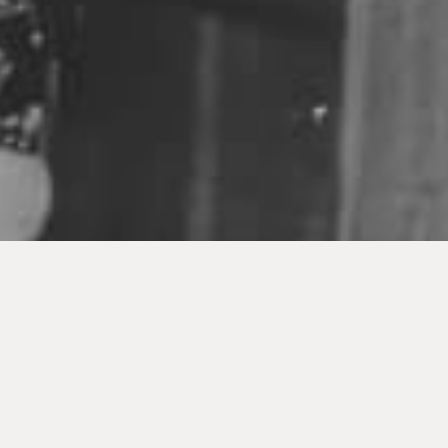
És curiós com, en uns segons, un terratrèmol destrueix la més