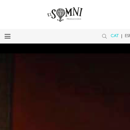
CAT
ES