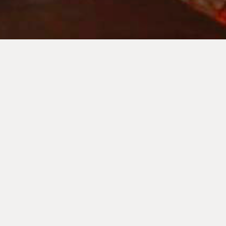
Hi ha mals que duren generacions i que sanar-los suposa un
acte heroic. Hi ha mals que es curen amb la venjança, i n'hi ha
que es curen amb el perdó.
Hi ha decisions que poden canviar la història per sempre i
multiplicar l'horror.
I tot, al final, depèn de tu.
Gènere: Drama.cràcia
EDICIÓ:
Microteatre per Balaguer