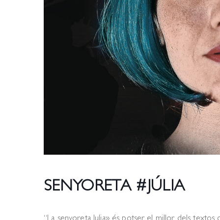
SENYORETA #JÚLIA
“La senyoreta Julia» és potser el millor dels textos