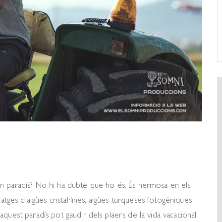
n paradís? No hi ha dubte que ho és. És hermosa en els
atges d’aigües cristal·lines, aigües turqueses fotogèniques
quest paradís pot gaudir dels plaers de la vida vacacional.