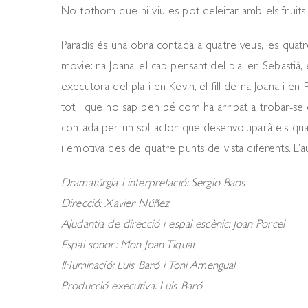
No tothom que hi viu es pot deleitar amb els fruits 
Paradís és una obra contada a quatre veus, les quat
movie: na Joana, el cap pensant del pla, en Sebastià, 
executora del pla i en Kevin, el fill de na Joana i en
tot i que no sap ben bé com ha arribat a trobar-se en
contada per un sol actor que desenvoluparà els quat
i emotiva des de quatre punts de vista diferents. L’a
Dramatúrgia i interpretació: Sergio Baos
Direcció: Xavier Núñez
Ajudantia de direcció i espai escènic: Joan Porcel
Espai sonor: Mon Joan Tiquat
Il·luminació: Luis Baró i Toni Amengual
Producció executiva: Luis Baró