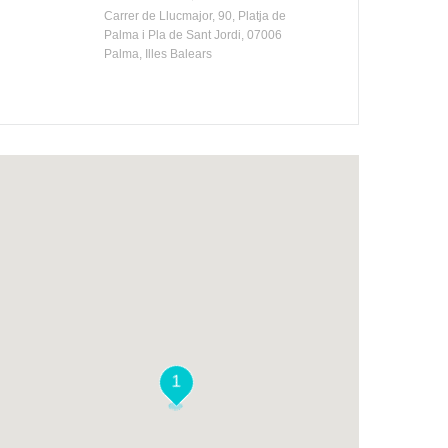
Carrer de Llucmajor, 90, Platja de
Palma i Pla de Sant Jordi, 07006
Palma, Illes Balears
1