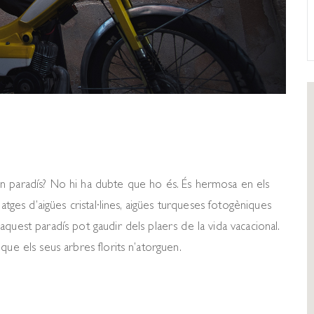
n paradís? No hi ha dubte que ho és. És hermosa en els
atges d’aigües cristal·lines, aigües turqueses fotogèniques
quest paradís pot gaudir dels plaers de la vida vacacional.
que els seus arbres florits n’atorguen.