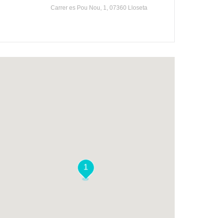
Carrer es Pou Nou, 1, 07360 Lloseta
1