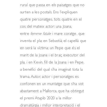
rural que passa en els paisatges que no
surten a les postals. Ens l’expliquen
quatre personatges, tots quatre en el
cos del mateix actor: una Joana,
entre
femme fatale
i mare coratge, que
inventa el pla; en Sebastià, el capellà que
en serà la víctima; un Pepe que és el
marit de la Joana i el braç executor del
pla, i en Kevin, fill de la Joana i en Pepe,
a benefici del qual s’ha imaginat tota la
trama. Autor, actor i personatges es
confonen en un muntatge que s’ha vist
abastament a Mallorca, que ha obtingut
el premi Atapib 2020 a la millor
dramatúrgia i millor interpretació i el