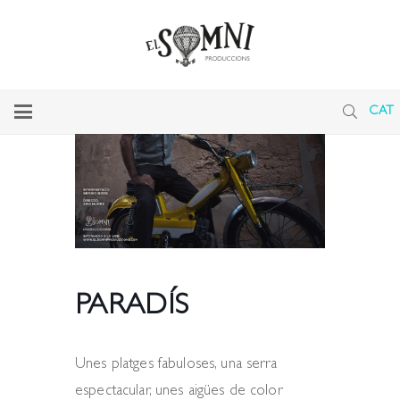
CAT
PARADÍS
Unes platges fabuloses, una serra
espectacular, unes aigües de color