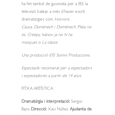
ha fet també de guionista per a IB3, la
televisió balear, a més d’haver escrit
dramatúrgies com
Horroris
Causa
,
Domènech i Domènech
,
Plata no
es,
Creepy,
Ivànov: ja no hi ha
mosques
o
La classe
.
Una producció d’
El Somni Produccions.
Espectacle recomanat per a espectadors
i espectadores a partir de 14 anys.
FITXA ARTÍSTICA
Dramatúrgia i interpretació:
Sergio
Baos
Direcció:
Xavi Núñez
Ajudantia de