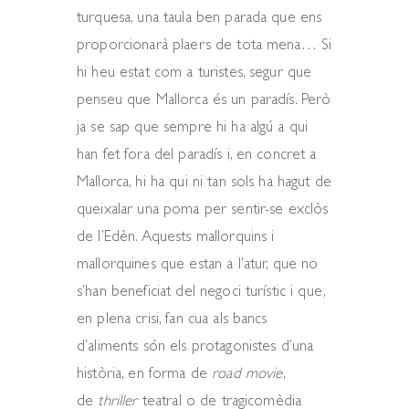
turquesa, una taula ben parada que ens
proporcionarà plaers de tota mena… Si
hi heu estat com a turistes, segur que
penseu que Mallorca és un paradís. Però
ja se sap que sempre hi ha algú a qui
han fet fora del paradís i, en concret a
Mallorca, hi ha qui ni tan sols ha hagut de
queixalar una poma per sentir-se exclòs
de l’Edèn. Aquests mallorquins i
mallorquines que estan a l’atur, que no
s’han beneficiat del negoci turístic i que,
en plena crisi, fan cua als bancs
d’aliments són els protagonistes d’una
història, en forma de
road movie
,
de
thriller
teatral o de tragicomèdia