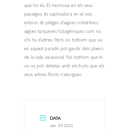
que ho és. És hermosa en els seus
paisatges, és captivadora en el seu
entorn, té platges d’aigües cristal·lines,
aigües turqueses fotogèniques com no
n’hi ha d’altres. Però no tothom que viu
en aquest paradís pot gaudir dels plaers
de la vida vacacional. No tothom que hi
viu es pot deleitar amb els fruits que els
seus arbres florits n’atorguen.
DATA
abr. 03 2021