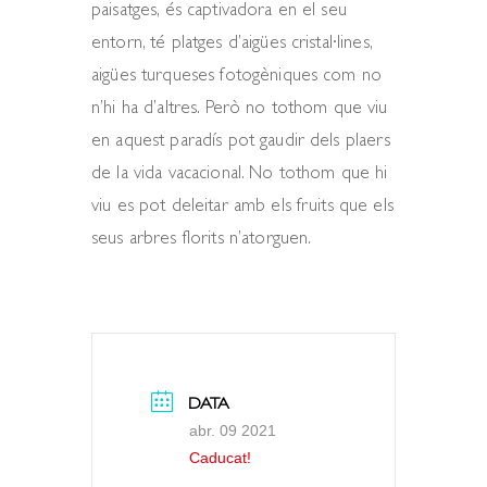
paisatges, és captivadora en el seu
entorn, té platges d’aigües cristal·lines,
aigües turqueses fotogèniques com no
n’hi ha d’altres. Però no tothom que viu
en aquest paradís pot gaudir dels plaers
de la vida vacacional. No tothom que hi
viu es pot deleitar amb els fruits que els
seus arbres florits n’atorguen.
DATA
abr. 09 2021
Caducat!