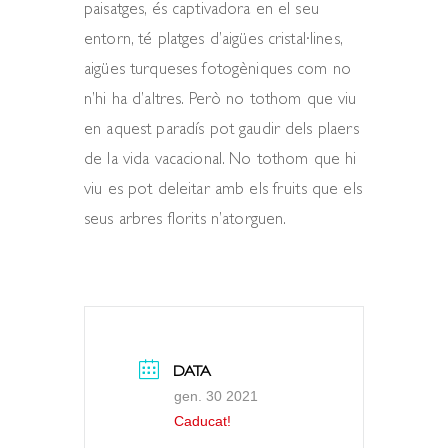
paisatges, és captivadora en el seu
entorn, té platges d’aigües cristal·lines,
aigües turqueses fotogèniques com no
n’hi ha d’altres. Però no tothom que viu
en aquest paradís pot gaudir dels plaers
de la vida vacacional. No tothom que hi
viu es pot deleitar amb els fruits que els
seus arbres florits n’atorguen.
DATA
gen. 30 2021
Caducat!