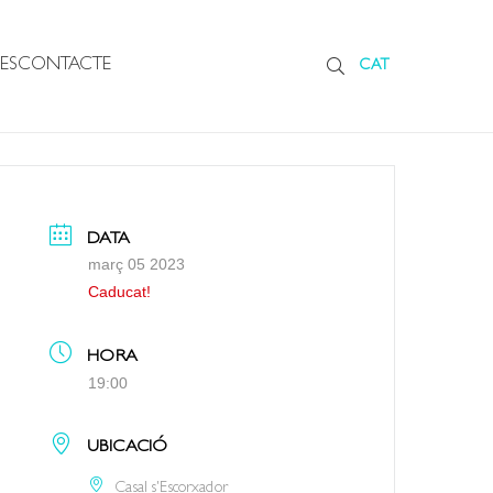
ES
CONTACTE
CAT
DATA
març 05 2023
Caducat!
HORA
19:00
UBICACIÓ
Casal s'Escorxador