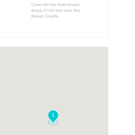
Carrer del Pare Rafel Ginard i
Bauçà, 07240 Sant Joan, Illes
Balears, España
1