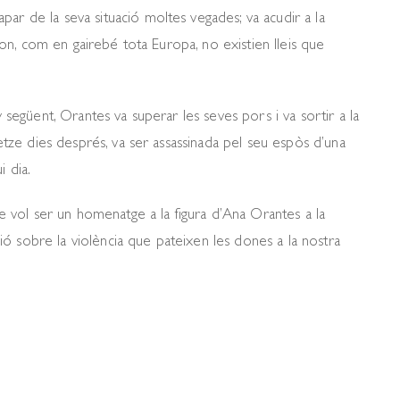
ar de la seva situació moltes vegades; va acudir a la
a, on, com en gairebé tota Europa, no existien lleis que
y següent, Orantes va superar les seves pors i va sortir a la
Tretze dies després, va ser assassinada pel seu espòs d’una
i dia.
vol ser un homenatge a la figura d’Ana Orantes a la
ó sobre la violència que pateixen les dones a la nostra