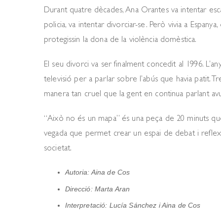
Durant quatre dècades, Ana Orantes va intentar escap
policia, va intentar divorciar-se. Però vivia a Espany
protegissin la dona de la violència domèstica.
El seu divorci va ser finalment concedit al 1996. L’an
televisió per a parlar sobre l’abús que havia patit. 
manera tan cruel que la gent en continua parlant avu
“Això no és un mapa” és una peça de 20 minuts que 
vegada que permet crear un espai de debat i reflexi
societat.
Autoria: Aina de Cos
Direcció: Marta Aran
Interpretació: Lucía Sánchez i Aina de Cos