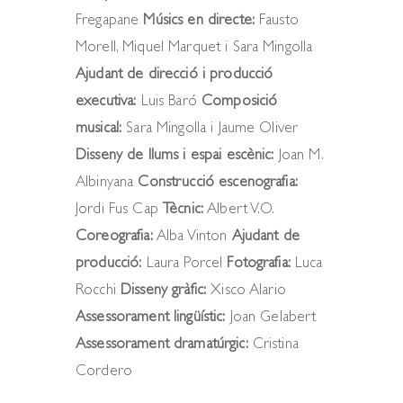
Fregapane
Músics en directe:
Fausto
Morell, Miquel Marquet i Sara Mingolla
Ajudant de direcció i producció
executiva:
Luis Baró
Composició
musical:
Sara Mingolla i Jaume Oliver
Disseny de llums i espai escènic:
Joan M.
Albinyana
Construcció escenografia:
Jordi Fus Cap
Tècnic:
Albert V.O.
Coreografia:
Alba Vinton
Ajudant de
producció:
Laura Porcel
Fotografia:
Luca
Rocchi
Disseny gràfic:
Xisco Alario
Assessorament lingüístic:
Joan Gelabert
Assessorament dramatúrgic:
Cristina
Cordero