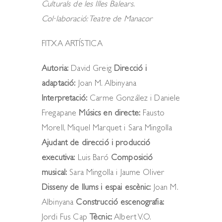
Culturals de les Illes Balears.
Col·laboració: Teatre de Manacor
FITXA ARTÍSTICA
Autoria:
David Greig
Direcció i
adaptació:
Joan M. Albinyana
Interpretació:
Carme González i Daniele
Fregapane
Músics en directe:
Fausto
Morell, Miquel Marquet i Sara Mingolla
Ajudant de direcció i producció
executiva:
Luis Baró
Composició
musical:
Sara Mingolla i Jaume Oliver
Disseny de llums i espai escènic:
Joan M.
Albinyana
Construcció escenografia:
Jordi Fus Cap
Tècnic:
Albert V.O.