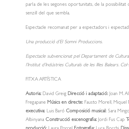
parla de les segones oportunitats, de la possibilita
senzill del que sembla.
Espectacle recomanat per a espectadors i espectado
Una producció d’
El Somni Produccions.
Espectacle subvencionat pel Departament de Cultura, P
l’Institut d’Indústries Culturals de les Illes Balears. C
FITXA ARTÍSTICA
Autoria:
David Greig
Direcció i adaptació:
Joan M. A
Fregapane
Músics en directe:
Fausto Morell, Miquel 
executiva:
Luis Baró
Composició musical:
Sara Mingo
Albinyana
Construcció escenografia:
Jordi Fus Cap
T
producció:
Laura Porcel
Fotografia:
Luca Rocchi
Diss