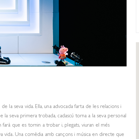
 la seva vida. Ella, una advocada farta de les relacions i
 de la seva primera trobada, cadascú torna a la seva personal
n farà que es tornin a trobar i, plegats, viuran el més
seva vida. Una comèdia amb cançons i música en directe que