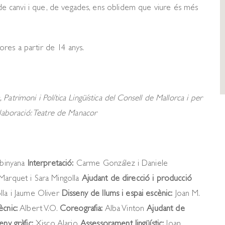
t de canvi i que, de vegades, ens oblidem que viure és més
res a partir de 14 anys.
atrimoni i Política Lingüística del Consell de Mallorca i per
ol·laboració: Teatre de Manacor
lbinyana
Interpretació:
Carme González i Daniele
Marquet i Sara Mingolla
Ajudant de direcció i producció
lla i Jaume Oliver
Disseny de llums i espai escènic:
Joan M.
ècnic:
Albert V.O.
Coreografia:
Alba Vinton
Ajudant de
eny gràfic:
Xisco Alario
Assessorament lingüístic:
Joan