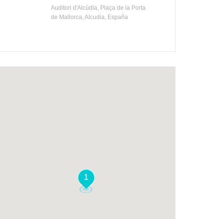
Auditori d'Alcúdia, Plaça de la Porta
de Mallorca, Alcudia, España
1