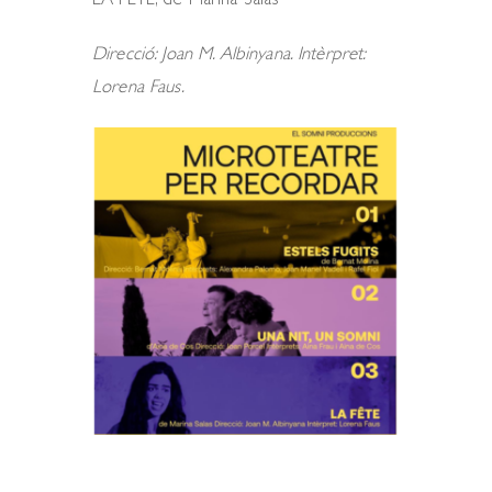
LA FÊTE, de Marina Salas
Direcció: Joan M. Albinyana. Intèrpret:
Lorena Faus.