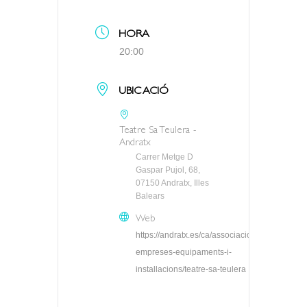
HORA
20:00
UBICACIÓ
Teatre Sa Teulera -
Andratx
Carrer Metge D
Gaspar Pujol, 68,
07150 Andratx, Illes
Balears
Web
https://andratx.es/ca/associacions-
empreses-equipaments-i-
installacions/teatre-sa-teulera