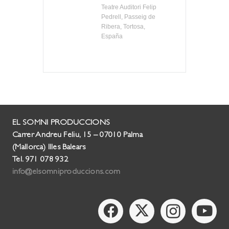
Teatre Auditori Felip
Pedrell, Passeig de
Ribera, Tortosa,
España
EL SOMNI PRODUCCIONS
Carrer Andreu Feliu, 15 – 07010 Palma
(Mallorca) Illes Balears
Tel. 971 078 932
info@elsomniproduccions.com