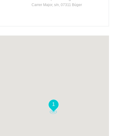
Carrer Major, s/n, 07311 Búger
1