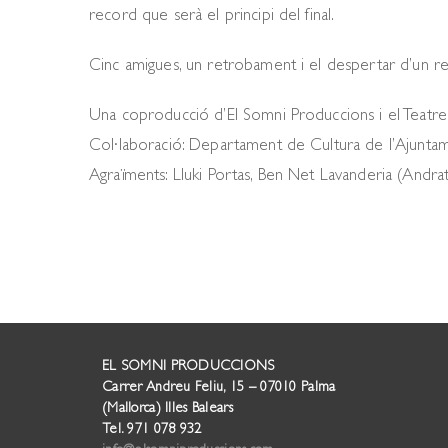
record que serà el principi del final.
Cinc amigues, un retrobament i el despertar d’un reco
Una coproducció d’El Somni Produccions i el Teatre 
Col·laboració: Departament de Cultura de l’Ajunta
Agraïments: Lluki Portas, Ben Net Lavanderia (Andrat
EL SOMNI PRODUCCIONS
Carrer Andreu Feliu, 15 – 07010 Palma
(Mallorca) Illes Balears
Tel. 971 078 932