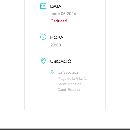
DATA
març 06 2024
Caducat!
HORA
20:00
UBICACIÓ
Ca Sapotecari
Plaça de la Vila, 1,
Santa Maria del
Camí, España