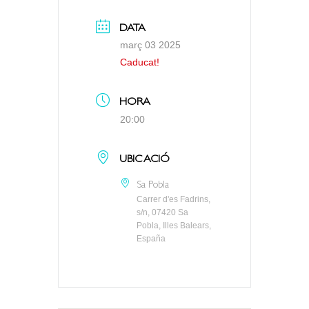
DATA
març 03 2025
Caducat!
HORA
20:00
UBICACIÓ
Sa Pobla
Carrer d'es Fadrins,
s/n, 07420 Sa
Pobla, Illes Balears,
España