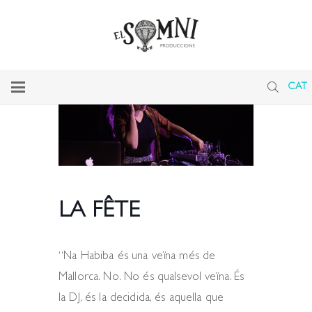
CAT
LA FÊTE
“Na Habiba és una veïna més de
Mallorca. No. No és qualsevol veïna. És
la DJ, és la decidida, és aquella que