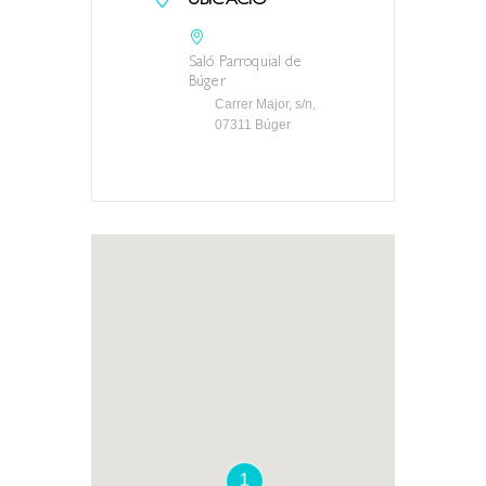
UBICACIÓ
Saló Parroquial de
Búger
Carrer Major, s/n,
07311 Búger
1