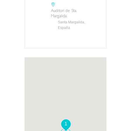
Auditori de Sta.
Margalida
Santa Margalida,
España
1