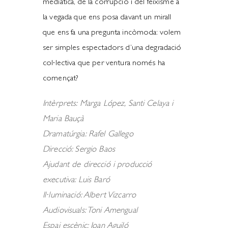
mediàtica, de la corrupció i del feixisme a
la vegada que ens posa davant un mirall
que ens fa una pregunta incòmoda: volem
ser simples espectadors d’una degradació
col·lectiva que per ventura només ha
començat?
Intèrprets: Marga López, Santi Celaya i
Maria Bauçà
Dramatúrgia: Rafel Gallego
Direcció: Sergio Baos
Ajudant de direcció i producció
executiva: Luis Baró
Il·luminació: Albert Vizcarro
Audiovisuals: Toni Amengual
Espai escènic: Joan Aguiló