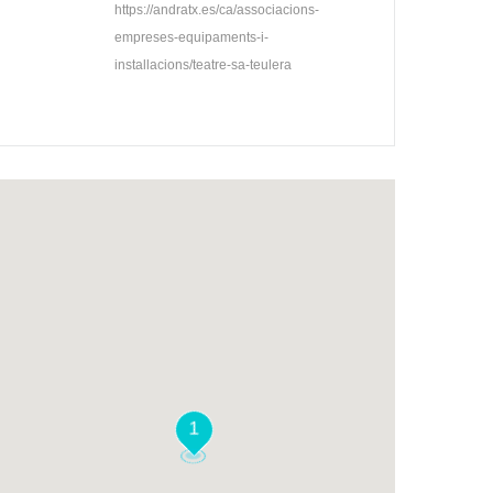
https://andratx.es/ca/associacions-
empreses-equipaments-i-
installacions/teatre-sa-teulera
1