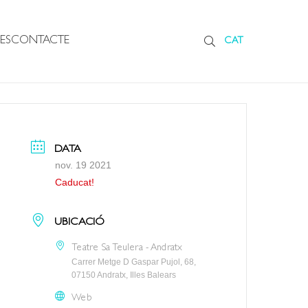
ES
CONTACTE
CAT
DATA
nov. 19 2021
Caducat!
UBICACIÓ
Teatre Sa Teulera - Andratx
Carrer Metge D Gaspar Pujol, 68,
07150 Andratx, Illes Balears
Web