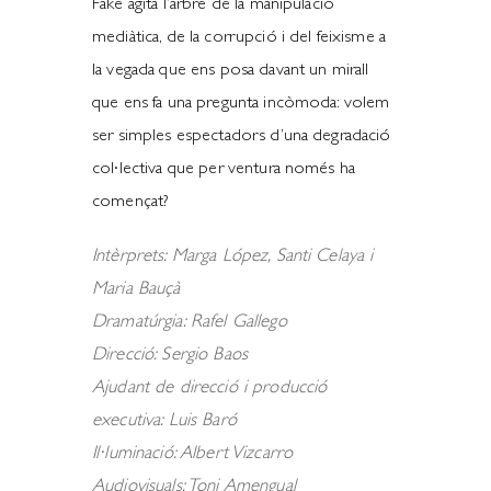
Fake agita l’arbre de la manipulació
mediàtica, de la corrupció i del feixisme a
la vegada que ens posa davant un mirall
que ens fa una pregunta incòmoda: volem
ser simples espectadors d’una degradació
col·lectiva que per ventura només ha
començat?
Intèrprets: Marga López, Santi Celaya i
Maria Bauçà
Dramatúrgia: Rafel Gallego
Direcció: Sergio Baos
Ajudant de direcció i producció
executiva: Luis Baró
Il·luminació: Albert Vizcarro
Audiovisuals: Toni Amengual