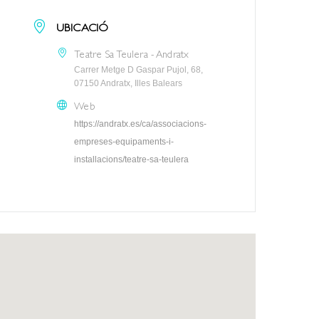
UBICACIÓ
Teatre Sa Teulera - Andratx
Carrer Metge D Gaspar Pujol, 68,
07150 Andratx, Illes Balears
Web
https://andratx.es/ca/associacions-
empreses-equipaments-i-
installacions/teatre-sa-teulera