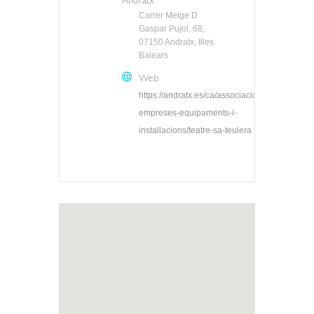
Andratx
Carrer Metge D
Gaspar Pujol, 68,
07150 Andratx, Illes
Balears
Web
https://andratx.es/ca/associacions-
empreses-equipaments-i-
installacions/teatre-sa-teulera