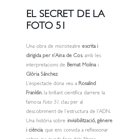
EL SECRET DE LA
FOTO 51
Una obra de microteatre
escrita i
dirigida per n’Aina de Cos
, amb les
interpretacions de
Bernat Molina
i
Glòria Sánchez
.
L’espectacle dona veu a
Rosalind
Franklin
, la brillant científica darrere la
famosa
Foto 51
, clau per al
descobriment de l’estructura de l’ADN.
Una història sobre
invisibilització, gènere
i ciència
, que ens convida a reflexionar