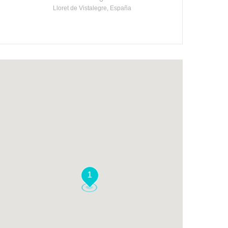
Lloret de Vistalegre, España
1