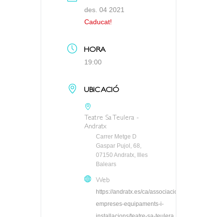
des. 04 2021
Caducat!
HORA
19:00
UBICACIÓ
Teatre Sa Teulera -
Andratx
Carrer Metge D
Gaspar Pujol, 68,
07150 Andratx, Illes
Balears
Web
https://andratx.es/ca/associacions-
empreses-equipaments-i-
installacions/teatre-sa-teulera