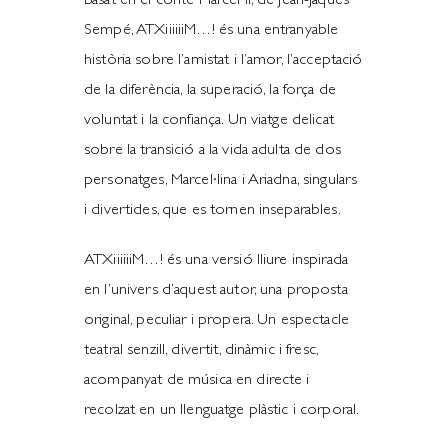
Basat en el conte Marcel·lí, de Jean-Jaques
Sempé, ATXiiiiiiM…! és una entranyable
història sobre l’amistat i l’amor, l’acceptació
de la diferència, la superació, la força de
voluntat i la confiança. Un viatge delicat
sobre la transició a la vida adulta de dos
personatges, Marcel·lina i Ariadna, singulars
i divertides, que es tornen inseparables.
ATXiiiiiiM…! és una versió lliure inspirada
en l’univers d’aquest autor, una proposta
original, peculiar i propera. Un espectacle
teatral senzill, divertit, dinàmic i fresc,
acompanyat de música en directe i
recolzat en un llenguatge plàstic i corporal.